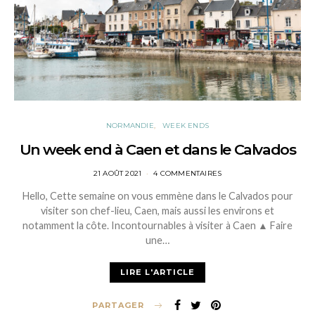
NORMANDIE
WEEK ENDS
Un week end à Caen et dans le Calvados
POSTED
21 AOÛT 2021
4 COMMENTAIRES
ON
Hello, Cette semaine on vous emmène dans le Calvados pour
visiter son chef-lieu, Caen, mais aussi les environs et
notamment la côte. Incontournables à visiter à Caen ▲ Faire
une…
LIRE L'ARTICLE
PARTAGER