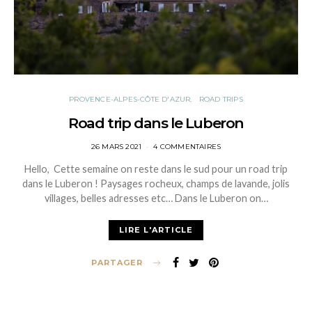
PROVENCE-ALPES-CÔTE D'AZUR
ROAD TRIPS
Road trip dans le Luberon
POSTED
26 MARS 2021
4 COMMENTAIRES
ON
Hello, Cette semaine on reste dans le sud pour un road trip
dans le Luberon ! Paysages rocheux, champs de lavande, jolis
villages, belles adresses etc… Dans le Luberon on…
LIRE L'ARTICLE
PARTAGER