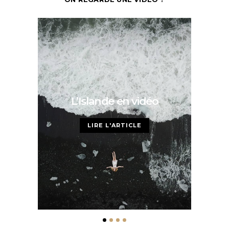
L’Islande en vidéo
H
LIRE L'ARTICLE