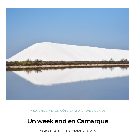
PROVENCE-ALPES-CÔTE D'AZUR
WEEK ENDS
Un week end en Camargue
POSTED
29 AOÛT 2018
15 COMMENTAIRES