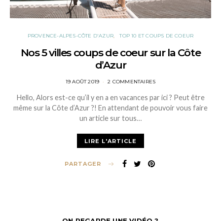
PROVENCE-ALPES-CÔTE D'AZUR
TOP 10 ET COUPS DE COEUR
Nos 5 villes coups de coeur sur la Côte
d’Azur
POSTED
19 AOÛT 2019
2 COMMENTAIRES
ON
Hello, Alors est-ce qu’il y en a en vacances par ici ? Peut être
même sur la Côte d’Azur ?! En attendant de pouvoir vous faire
un article sur tous…
LIRE L'ARTICLE
PARTAGER
ON REGARDE UNE VIDÉO ?