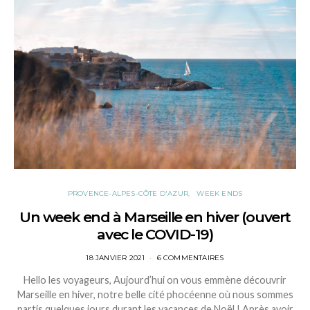
PROVENCE-ALPES-CÔTE D'AZUR
WEEK ENDS
Un week end à Marseille en hiver (ouvert
avec le COVID-19)
POSTED
18 JANVIER 2021
6 COMMENTAIRES
ON
Hello les voyageurs, Aujourd’hui on vous emmène découvrir
Marseille en hiver, notre belle cité phocéenne où nous sommes
partis quelques jours durant les vacances de Noël ! Après avoir