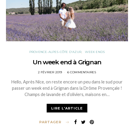
PROVENCE-ALPES-CÔTE D'AZUR
WEEK ENDS
Un week end à Grignan
POSTED
2 FÉVRIER 2019
6 COMMENTAIRES
ON
Hello, Après Nice, on reste encore un peu dans le sud pour
passer un week end à Grignan dans la Drôme Provençale !
Champs de lavande et d’oliviers, maisons en…
LIRE L'ARTICLE
PARTAGER