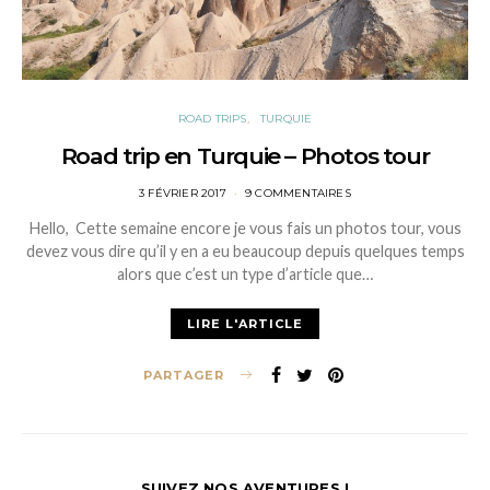
ROAD TRIPS
TURQUIE
Road trip en Turquie – Photos tour
POSTED
3 FÉVRIER 2017
9 COMMENTAIRES
ON
Hello, Cette semaine encore je vous fais un photos tour, vous
devez vous dire qu’il y en a eu beaucoup depuis quelques temps
alors que c’est un type d’article que…
LIRE L'ARTICLE
PARTAGER
SUIVEZ NOS AVENTURES !