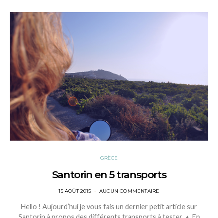
GRÈCE
Santorin en 5 transports
POSTED
15 AOÛT 2015
AUCUN COMMENTAIRE
ON
Hello ! Aujourd’hui je vous fais un dernier petit article sur
Santorin à propos des différents transports à tester ▲ En