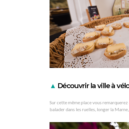
▲
Découvrir la ville à vél
Sur cette même place vous remarquerez
balader dans les ruelles, longer la Marne,