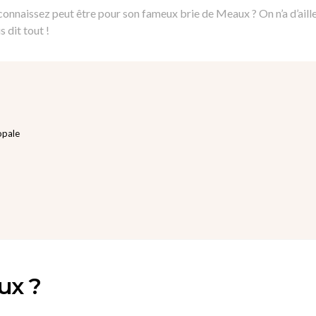
a connaissez peut être pour son fameux brie de Meaux ? On n’a d’ail
s dit tout !
opale
ux ?