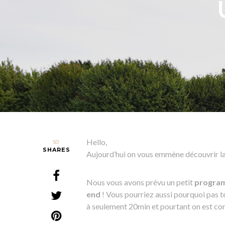
Hello,
50
SHARES
Aujourd’hui on vous emmène découvrir la
Nous vous avons prévu un petit
progra
end
! Vous pourriez aussi pourquoi pas te
à seulement 20min et pourtant on est c