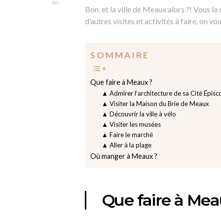
50
Bon, et la ville de Meaux alors ?! Vous l
d’autres visites et activités à faire, on vou
S O M M A I R E
Que faire à Meaux ?
▲ Admirer l’architecture de sa Cité Épisc
▲ Visiter la Maison du Brie de Meaux
▲ Découvrir la ville à vélo
▲ Visiter les musées
▲ Faire le marché
▲ Aller à la plage
Où manger à Meaux ?
Que faire à Mea