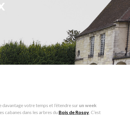
x
re davantage votre temps et l’étendre sur
un week
 les cabanes dans les arbres du
Bois de Rosoy
. C’est