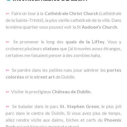
➳
Faire un tour à la
Cathédrale Christ Church
(cathédrale
de la Sainte-Trinité), la plus vieille cathédrale de la ville. Dans
le même quartier vous pouvez voir la St
Audoen’s Church
.
➳
Se promener le long des
quais de la Liffey
. Vous y
croiserez plusieurs
statues
que j’ai trouvées assez étranges,
certaines me faisaient penser à des zombies haha.
➳
Se perdre dans les petites rues pour admirer les
portes
colorées
et le
street art
de Dublin.
➳
Visiter le prestigieux
Château de Dublin
.
➳
Se balader dans le parc
St. Stephen Green
, le plus joli
parc dans le centre de Dublin. Si vous avez plus de temps,
allez rendre visite aux daims, biches et cerfs du
Phoenix
Park
qui est bien plus grand et naturel.