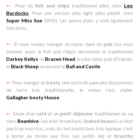
➳
Pour un
fish and chips
traditionnel allez chez
Leo
Burdocks
. Pour une version plus light allez plutôt chez
Super Miss Sue
(SMS). Les autres plats y sont également
très bons.
➳
Si vous voulez manger un repas dans un
pub
(où vous
trouvez aussi le fish and chips) découvrez le traditionnel
Darkey Kellys
, le
Brazen Head
, le plus vieux pub d’Irlande,
le
Black Sheep
ou encore le
Bull and Castle
.
➳
Pour manger un
boxty
, une sorte de pancake de pommes
de terre très traditionnelle, le mieux c’est d’aller
Gallagher boxty House
.
➳
Envie d’un
café
et un
petit déjeuner
traditionnel on va
chez
Beanhive
. Les irish breakfasts (
baked beans
) ce n’est
pas trop mon truc, mais là c’est plutôt bon, très typique, c’est
à tester au moins une fois. Les petits dej et
brunchs