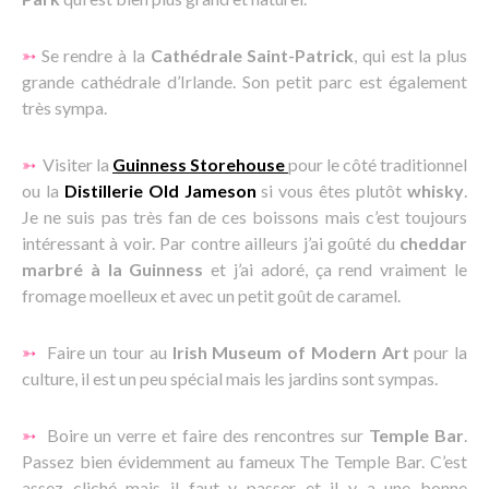
➳
Se rendre à la
Cathédrale Saint-Patrick
, qui est la plus
grande cathédrale d’Irlande. Son petit parc est également
très sympa.
➳
Visiter la
Guinness Storehouse
pour le côté traditionnel
ou la
Distillerie Old Jameson
si vous êtes plutôt
whisky
.
Je ne suis pas très fan de ces boissons mais c’est toujours
intéressant à voir. Par contre ailleurs j’ai goûté du
cheddar
marbré à la Guinness
et j’ai adoré, ça rend vraiment le
fromage moelleux et avec un petit goût de caramel.
➳
Faire un tour au
Irish Museum of Modern Art
pour la
culture, il est un peu spécial mais les jardins sont sympas.
➳
Boire un verre et faire des rencontres sur
Temple Bar
.
Passez bien évidemment au fameux The Temple Bar. C’est
assez cliché mais il faut y passer et il y a une bonne