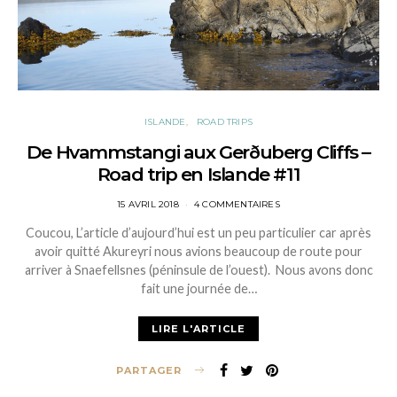
ISLANDE
ROAD TRIPS
De Hvammstangi aux Gerðuberg Cliffs –
Road trip en Islande #11
POSTED
15 AVRIL 2018
4 COMMENTAIRES
ON
Coucou, L’article d’aujourd’hui est un peu particulier car après
avoir quitté Akureyri nous avions beaucoup de route pour
arriver à Snaefellsnes (péninsule de l’ouest). Nous avons donc
fait une journée de…
LIRE L'ARTICLE
PARTAGER