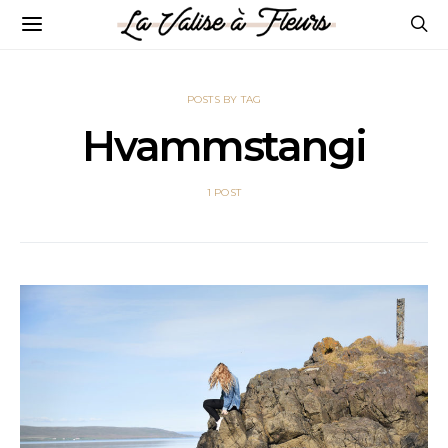
POSTS BY TAG
Hvammstangi
1 POST