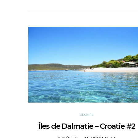
CROATIE
Îles de Dalmatie – Croatie #2
POSTED
15 AOÛT 2017
19 COMMENTAIRES