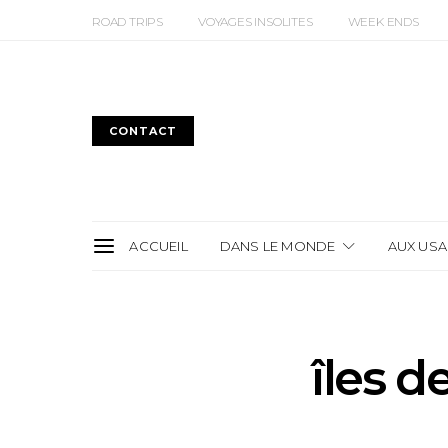
ROAD TRIPS
VOYAGES INSOLITES
WEEK ENDS
CONTACT
ACCUEIL
DANS LE MONDE
AUX USA
îles d