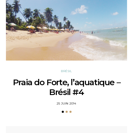
BRÉSIL
Praia do Forte, l’aquatique –
W
Brésil #4
POSTED
25 JUIN 2014
ON