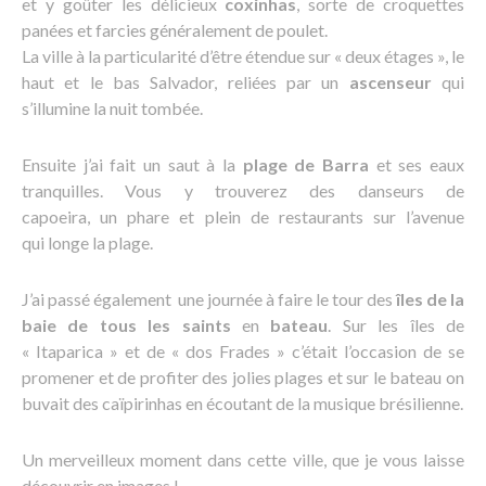
et y goûter les délicieux
coxinhas
, sorte de croquettes
panées et farcies généralement de poulet.
La ville à la particularité d’être étendue sur « deux étages », le
haut et le bas Salvador, reliées par un
ascenseur
qui
s’illumine la nuit tombée.
Ensuite j’ai fait un saut à la
plage de Barra
et ses eaux
tranquilles. Vous y trouverez des danseurs de
capoeira, un phare et plein de restaurants sur l’avenue
qui longe la plage.
J’ai passé également une journée à faire le tour des
îles de la
baie de tous les saints
en
bateau
. Sur les îles de
« Itaparica » et de « dos Frades » c’était l’occasion de se
promener et de profiter des jolies plages et sur le bateau on
buvait des caïpirinhas en écoutant de la musique brésilienne.
Un merveilleux moment dans cette ville, que je vous laisse
découvrir en images !