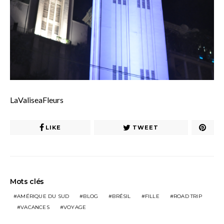
LaValiseaFleurs
LIKE
TWEET
Mots clés
AMÉRIQUE DU SUD
BLOG
BRÉSIL
FILLE
ROAD TRIP
VACANCES
VOYAGE