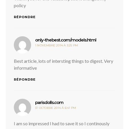
policy
RÉPONDRE
dit :
only-thebest.com/models.html
1 NOVEMBRE 2014 À 3:25 PM
Best article, lots of intersting things to digest. Very
informative
RÉPONDRE
dit :
parisdolls.com
31 OCTOBRE 2014 À 6:41 PM
I am so impressed I had to save it so I continously