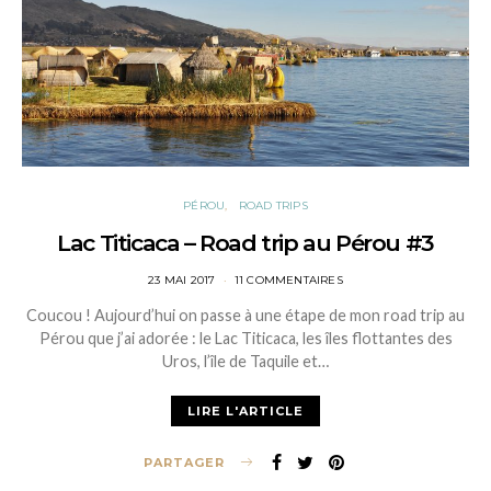
PÉROU
ROAD TRIPS
Lac Titicaca – Road trip au Pérou #3
POSTED
23 MAI 2017
11 COMMENTAIRES
ON
Coucou ! Aujourd’hui on passe à une étape de mon road trip au
Pérou que j’ai adorée : le Lac Titicaca, les îles flottantes des
Uros, l’île de Taquile et…
LIRE L'ARTICLE
PARTAGER