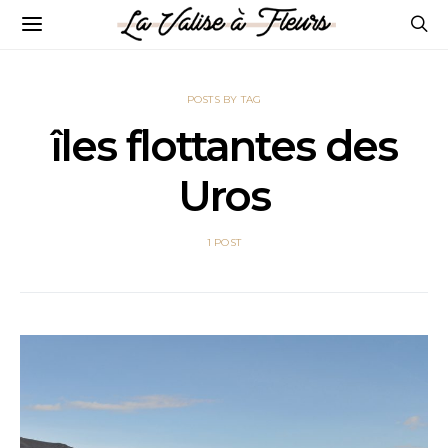
POSTS BY TAG
îles flottantes des
Uros
1 POST