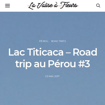
PÉROU
ROAD TRIPS
Lac Titicaca – Road
trip au Pérou #3
POSTED
23 MAI 2017
ON