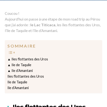
Coucou !
Aujourd’hui on passe à une étape de mon road trip au Pérou
que j’ai adorée :
le Lac Titicaca
, les îles flottantes des Uros,
l’île de Taquile et l’île d’Amantani.
S O M M A I R E
▲ Iles flottantes des Uros
▲ Ile de Taquile
▲ Ile d’Amantani
Iles flottantes des Uros
Ile de Taquile
Ile d’Amantani