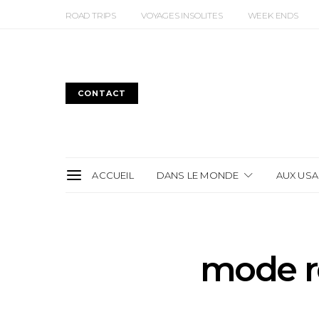
ROAD TRIPS
VOYAGES INSOLITES
WEEK ENDS
CONTACT
ACCUEIL
DANS LE MONDE
AUX USA
mode r