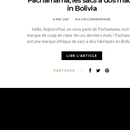
Pachamama, les sacs à dos ma
in Bolivia
POSTED
6 MAI 2021
AUCUN COMMENTAIRE
ON
Hello, Aujourd’hui, on vous parle de Pachamama, notr
marque de coup de cœur de ces derniers mois ! Pacha
est une marque éthique de sacs à dos fabriqués en Boliv
LIRE L'ARTICLE
PARTAGER