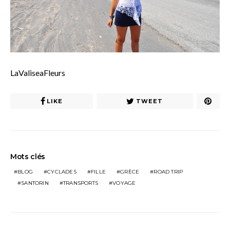
LaValiseaFleurs
LIKE
TWEET
Mots clés
BLOG
CYCLADES
FILLE
GRÈCE
ROAD TRIP
SANTORIN
TRANSPORTS
VOYAGE