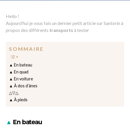
Hello !
Aujourd’hui je vous fais un dernier petit article sur Santorin à
propos des différents
transports
à tester
S O M M A I R E
▲ En bateau
▲ En quad
▲ En voiture
▲ À dos d’ânes
△▽△
▲ À pieds
▲
En bateau