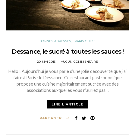
BONNES ADRESSES
PARIS GUIDE
Dessance, le sucré à toutes les sauces !
POSTED
20 MAI 2015
AUCUN COMMENTAIRE
ON
Hello ! Aujourd’hui je vous parle d’une jolie découverte que j’ai
faite à Paris : le Dessance. Ce restaurant gastronomique
propose une cuisine majoritairement sucrée avec des
associations auxquelles vous n’auriez pas…
LIRE L'ARTICLE
PARTAGER