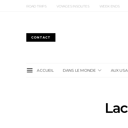
ROAD TRIPS
VOYAGES INSOLITES
WEEK ENDS
CONTACT
ACCUEIL
DANS LE MONDE
AUX USA
La