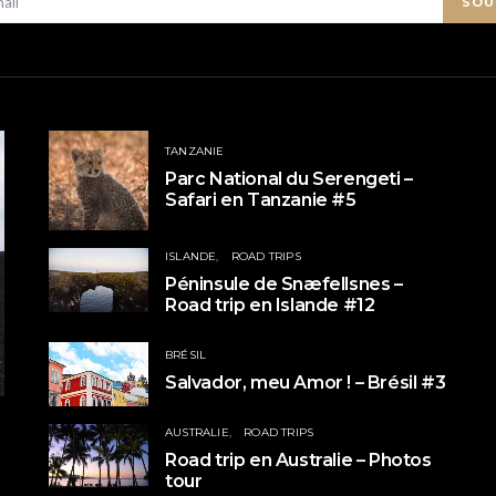
SOU
TANZANIE
Parc National du Serengeti –
Safari en Tanzanie #5
ISLANDE
ROAD TRIPS
Péninsule de Snæfellsnes –
Road trip en Islande #12
BRÉSIL
Salvador, meu Amor ! – Brésil #3
AUSTRALIE
ROAD TRIPS
Road trip en Australie – Photos
tour