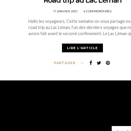
Road trip au Lac Léman
POSTED
11 JANVIER 2021
4 COMMENTAIRES
ON
Hello les voyageurs, Cette semaine on vous partage no
road trip au Lac Léman, l’un des derniers voyages que 
avons fait avant le second confinement. Le Lac Léman q
LIRE L'ARTICLE
PARTAGER