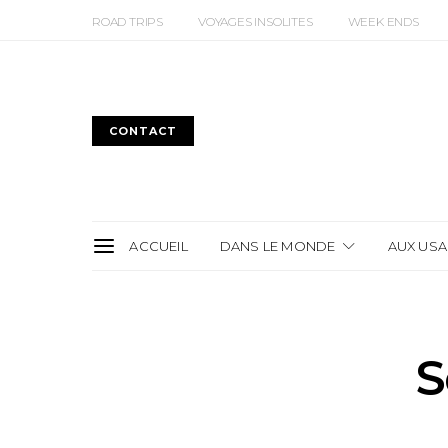
ROAD TRIPS
VOYAGES INSOLITES
WEEK ENDS
CONTACT
ACCUEIL
DANS LE MONDE
AUX USA
S