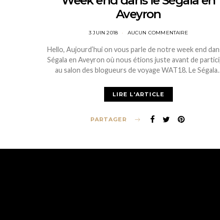
Week end dans le Ségala en
Aveyron
POSTED
3 JUIN 2018
AUCUN COMMENTAIRE
ON
Hello, Aujourd’hui on vous parle de notre week end dan
Ségala en Aveyron où nous étions juste avant de partic
au salon des blogueurs de voyage WAT18. Le Ségala
LIRE L'ARTICLE
PARTAGER