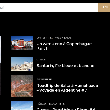
SOU
DANEMARK
WEEK ENDS
Un week end à Copenhague –
Part 1
GRÈCE
Santorin, l’île bleue et blanche
ARGENTINE
Roadtrip de Salta à Humahuaca
– Voyage en Argentine #7
PÉROU
ROAD TRIPS
Cuzco – Road trip au Pérou #4