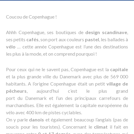
Coucou de Copenhague !
Ahhh Copenhague, ses boutiques de
design scandinave
,
ses petits
cafés
, son port aux couleurs
pastel
, les ballades à
vélo
… cette année Copenhague est l’une des destinations
les plus à la mode, et on comprend pourquoi !
Pour ceux qui ne le savent pas, Copenhague est la
capitale
et la plus grande ville du Danemark avec plus de 569 000
habitants. A l’origine Copenhague était un petit
village de
pêcheurs
, aujourd’hui c’est le plus grand
port du Danemark et l’un des principaux carrefours de
marchandises. Elle est également la capitale européenne du
vélo avec 400 km de pistes cyclables.
On y parle
danois
et également beaucoup l’anglais (pas de
soucis pour les touristes). Concernant le
climat
il fait en
moyenne entre
0 et 17 degrés
, avec des températures qui