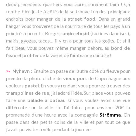
deux précédents quartiers vous aurez sûrement faim ! Ça
tombe bien juste à côté de là se trouve l’un des principaux
endroits pour manger de la
street food
. Dans un grand
hangar vous trouverez de la nourriture de tous les pays à un
prix très correct : Burger,
smørrebrød
(tartines danoises),
makis, gyozas, tacos… il y en a pour tous les goûts. Et si il
fait beau vous pouvez même manger dehors, au
bord de
l’eau
et profiter de la vue et de l’ambiance danoise !
➳
Nyhavn
: Ensuite on passe de l’autre côté du fleuve pour
prendre la photo cliché du
vieux port
de Copenhague aux
couleurs
pastel
. En vous y rendant vous pourrez trouver des
trampolines de rue
, j’ai adoré l’idée. Sur place vous pouvez
faire une
balade à bateau
si vous voulez avoir une vue
différente sur la ville. Je l’ai faite, pour environ 20€ la
promenade d’une heure avec la compagnie
Strömma
. On
passe dans des petits coins de la ville et par tout ce que
j’avais pu visiter à vélo pendant la journée.