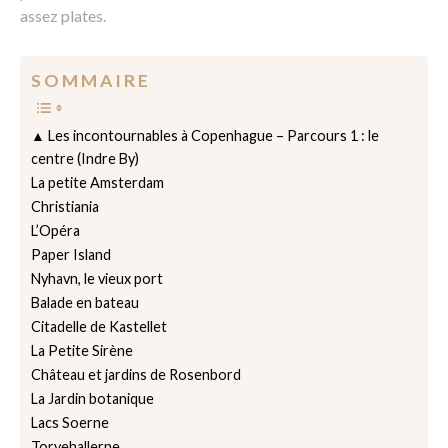
assez plates.
S O M M A I R E
▲ Les incontournables à Copenhague – Parcours 1 : le
centre (Indre By)
La petite Amsterdam
Christiania
L’Opéra
Paper Island
Nyhavn, le vieux port
Balade en bateau
Citadelle de Kastellet
La Petite Sirène
Château et jardins de Rosenbord
La Jardin botanique
Lacs Soerne
Torvehallerne