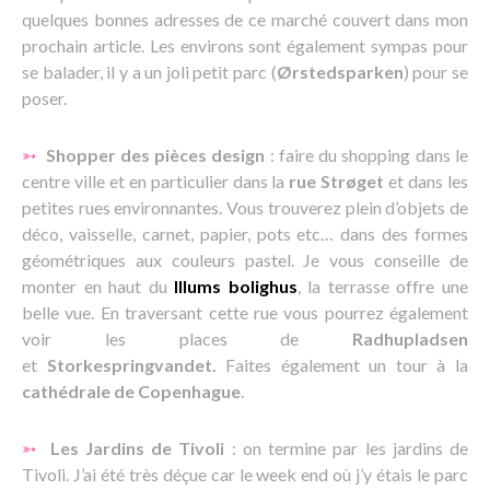
quelques bonnes adresses de ce marché couvert dans mon
prochain article. Les environs sont également sympas pour
se balader, il y a un joli petit parc (
Ørstedsparken
) pour se
poser.
➳
Shopper des pièces design
: faire du shopping dans le
centre ville et en particulier dans la
rue Str
ø
get
et dans les
petites rues environnantes. Vous trouverez plein d’objets de
déco, vaisselle, carnet, papier, pots etc… dans des formes
géométriques aux couleurs pastel. Je vous conseille de
monter en haut du
Illums bolighus
, la terrasse offre une
belle vue. En traversant cette rue vous pourrez également
voir les places de
Radhupladsen
et
Storkespringvandet.
Faites également un tour à la
cathédrale de Copenhague
.
➳
Les Jardins de Tivoli
: on termine par les jardins de
Tivoli. J’ai été très déçue car le week end où j’y étais le parc