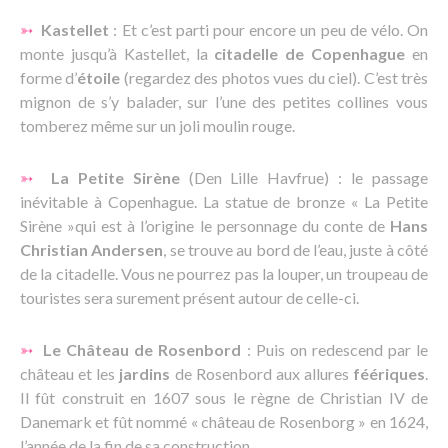
➳
Kastellet
: Et c’est parti pour encore un peu de vélo. On
monte jusqu’à Kastellet, la
citadelle de Copenhague
en
forme d’
étoile
(regardez des photos vues du ciel). C’est très
mignon de s’y balader, sur l’une des petites collines vous
tomberez même sur un joli moulin rouge.
➳
La Petite Sirène
(Den Lille Havfrue) : le passage
inévitable à Copenhague. La statue de bronze « La Petite
Sirène »qui est à l’origine le personnage du conte de
Hans
Christian Andersen
, se trouve au bord de l’eau, juste à côté
de la citadelle. Vous ne pourrez pas la louper, un troupeau de
touristes sera surement présent autour de celle-ci.
➳
Le Château de Rosenbord
: Puis on redescend par le
château et les
jardins
de Rosenbord aux allures
féériques
.
Il fût construit en 1607 sous le règne de Christian IV de
Danemark et fût nommé « château de Rosenborg » en 1624,
l’année de la fin de sa construction.