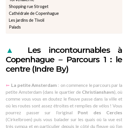
Shopping rue Stroget
Cathédrale de Copenhague
Les jardins de Tivoli
Palads
▲
Les incontournables à
Copenhague – Parcours 1 : le
centre (Indre By)
➳
La petite Amsterdam
: on commence le parcours par la
petite Amsterdam (dans le quartier de
Christianshavn
), où
comme vous vous en doutez le fleuve passe dans la ville et
où les routes sont assez étroites et remplies de vélos ! Vous
pourrez passer sur l’original
Pont des Cercles
(Cirkelbroen) puis vous balader sur les quais où la vue est
très sympa et en particulier depuis le côté du fleuve où l’on