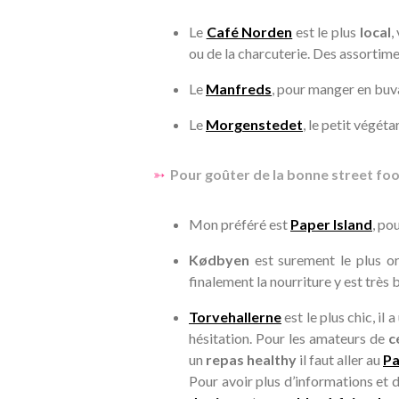
Le
Café Norden
est le plus
local
,
ou de la charcuterie. Des assortim
Le
Manfreds
, pour manger en bu
Le
Morgenstedet
, le petit végéta
➳
Pour goûter de la bonne street foo
Mon préféré est
Paper Island
, po
Kødbyen
est surement le plus or
finalement la nourriture y est très
Torvehallerne
est le plus chic, il 
hésitation. Pour les amateurs de
c
un
repas healthy
il faut aller au
P
Pour avoir plus d’informations et d