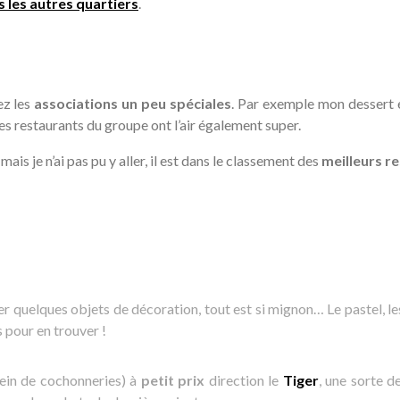
s les autres quartiers
.
ez les
associations un peu spéciales
. Par exemple mon dessert é
es restaurants du groupe ont l’air également super.
is je n’ai pas pu y aller, il est dans le classement des
meilleurs r
 quelques objets de décoration, tout est si mignon… Le pastel, l
s pour en trouver !
lein de cochonneries) à
petit prix
direction le
Tiger
, une sorte de