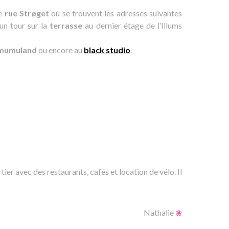
e
rue Strøget
où se trouvent les adresses suivantes
un tour sur la
terrasse
au dernier étage de l’Illums
mumuland
ou encore au
black studio
.
tier avec des restaurants, cafés et location de vélo. Il
Nathalie
❀