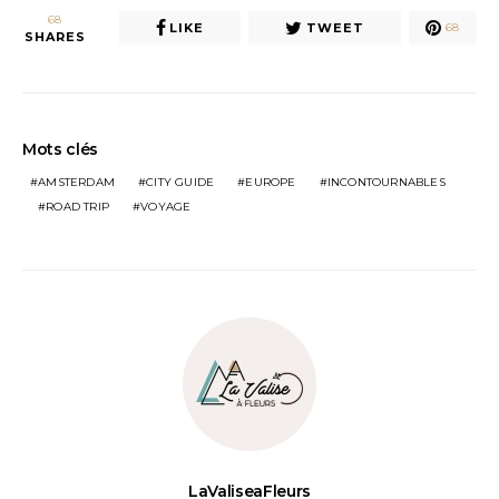
68
LIKE
TWEET
68
SHARES
Mots clés
AMSTERDAM
CITY GUIDE
EUROPE
INCONTOURNABLES
ROAD TRIP
VOYAGE
LaValiseaFleurs