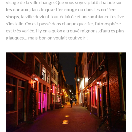
visage de la ville change. Que vous soyez plutôt balade sur
les canaux
, dans le
quartier rouge
ou dans les
coffee
shops
, la ville devient tout éclairée et une ambiance festive
s’installe. On est passé dans chaque quartier, l’atmosphère
est très variée. Il y en a qu’on a trouvé mignons, d’autres plus
glauques… mais bon on voulait tout voir !