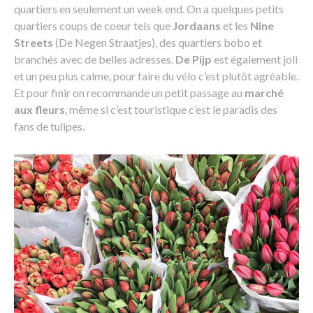
quartiers en seulement un week end. On a quelques petits
quartiers coups de coeur tels que
Jordaans
et les
Nine
Streets
(De Negen Straatjes), des quartiers bobo et
branchés avec de belles adresses.
De Pijp
est également joli
et un peu plus calme, pour faire du vélo c’est plutôt agréable.
Et pour finir on recommande un petit passage au
marché
aux fleurs
, même si c’est touristique c’est le paradis des
fans de tulipes.