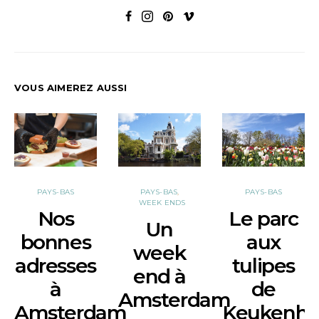
VOUS AIMEREZ AUSSI
PAYS-BAS
PAYS-BAS
PAYS-BAS
WEEK ENDS
Nos
Le parc
Un
bonnes
aux
week
adresses
tulipes
end à
à
de
Amsterdam
Amsterdam
Keukenho