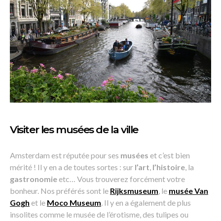
Visiter les musées de la ville
Amsterdam est réputée pour ses
musées
et c’est bien
mérité ! Il y en a de toutes sortes : sur
l’art
,
l’histoire
, la
gastronomie
etc… Vous trouverez forcément votre
bonheur. Nos préférés sont le
Rijksmuseum
, le
musée Van
Gogh
et le
Moco Museum
. Il y en a également de plus
insolites comme le musée de l’érotisme, des tulipes ou