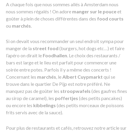
A chaque fois que nous sommes allés à Amsterdam nous
nous sommes régalés ! On adore
manger sur le pouce
et
goûter à plein de choses différentes dans des
food courts
ou
marchés
.
Si on devait vous recommander un seul endroit sympa pour
manger de la
street food
(burgers, hot dogs etc…) et faire
l’apéro on dirait le
Foodhallen
. Le choix des restaurants /
bars est large et le lieu est parfait pour commencer une
soirée entre potes. Parfois il y a même des concerts !
Concernant les
marchés
, le
Albert Cuypmarkt
qui se
trouve dans le quartier De Pijp est notre préféré. Ne
manquez pas de goûter les
stroopwafels
(des gaufres fines
au sirop de caramel), les
poffertjes
(des petits pancakes)
ou encore les
kibbelings
(des petits morceaux de poissons
frits servis avec de la sauce).
Pour plus de restaurants et cafés, retrouvez notre article sur