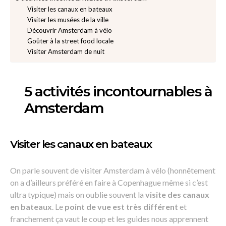
Visiter les canaux en bateaux
Visiter les musées de la ville
Découvrir Amsterdam à vélo
Goûter à la street food locale
Visiter Amsterdam de nuit
5 activités incontournables à
Amsterdam
Visiter les canaux en bateaux
On parle souvent de visiter Amsterdam à vélo (honnêtement
on a d’ailleurs préféré en faire à Copenhague même si c’est
ultra typique) mais on oublie souvent la
visite des canaux
en bateaux
. Le
point de vue est très différent
et
franchement ça vaut le coup et les guides nous apprennent