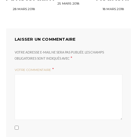
POSTED
25 MARS 2018
ON
POSTED
POSTED
28 MARS 2018
18 MARS 2018
ON
ON
LAISSER UN COMMENTAIRE
VOTRE ADRESSE E-MAIL NE SERA PAS PUBLIÉE.
LES CHAMPS
*
OBLIGATOIRES SONT INDIQUÉS AVEC
*
VOTRE COMMENTAIRE