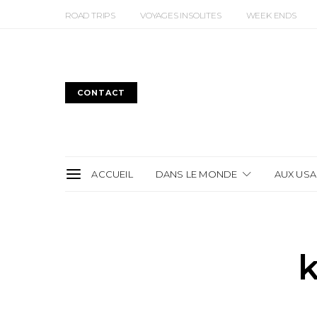
ROAD TRIPS
VOYAGES INSOLITES
WEEK ENDS
CONTACT
ACCUEIL
DANS LE MONDE
AUX USA