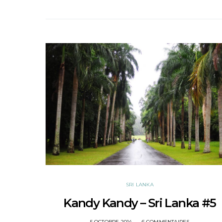
SRI LANKA
Kandy Kandy – Sri Lanka #5
POSTED
5 OCTOBRE 2014
6 COMMENTAIRES