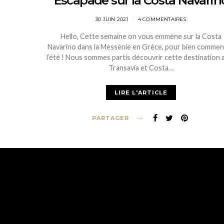
Escapade sur la Costa Navarin
POSTED
30 JUIN 2021
4 COMMENTAIRES
ON
Hello, Cette semaine on vous emmène sur la Costa
Navarino dans la Messénie en Grèce, pour bien comme
l’été ! Nous sommes partis découvrir cette destination 
Transavia et Costa…
LIRE L'ARTICLE
PARTAGER