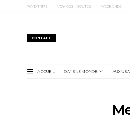
ROAD TRIPS
VOYAGES INSOLITES
WEEK ENDS
CONTACT
ACCUEIL
DANS LE MONDE
AUX USA
Me