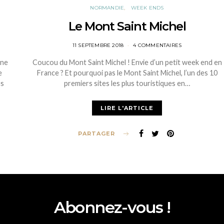
NORMANDIE
WEEK ENDS
Le Mont Saint Michel
POSTED
11 SEPTEMBRE 2018
4 COMMENTAIRES
ON
une
Coucou du Mont Saint Michel ! Envie d’un petit week end en
e
France ? Et pourquoi pas le Mont Saint Michel, l’un des 10
us
premiers sites les plus touristiques en…
LIRE L'ARTICLE
PARTAGER
Abonnez-vous !