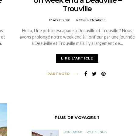
e
Un week end à Deauville –
Trouville
POSTED
12 AOÛT 2020
6 COMMENTAIRES
ON
os
Hello, Une petite escapade à Deauville et Trouville ? Nous
 et
avons prolongé notre week end à Honfleur par une journée
 ▲
à Deauville et Trouville mais il y a largement de…
LIRE L'ARTICLE
PARTAGER
PLUS DE VOYAGES ?
DANEMARK
WEEK ENDS