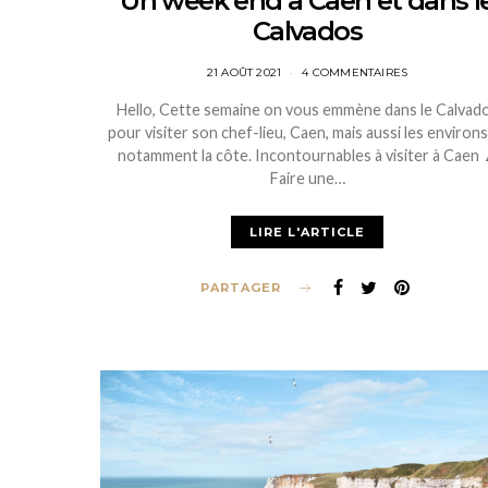
Un week end à Caen et dans l
Calvados
POSTED
21 AOÛT 2021
4 COMMENTAIRES
ON
Hello, Cette semaine on vous emmène dans le Calvad
pour visiter son chef-lieu, Caen, mais aussi les environs
notamment la côte. Incontournables à visiter à Caen
Faire une…
LIRE L'ARTICLE
PARTAGER