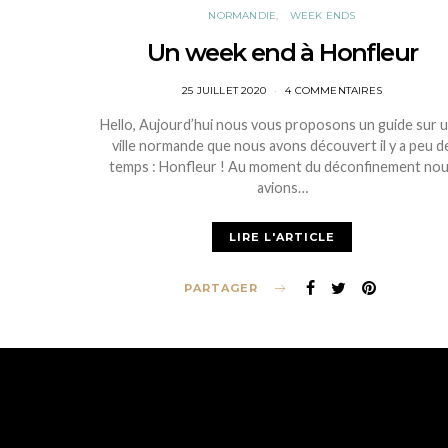
NORMANDIE
WEEK ENDS
Un week end à Honfleur
POSTED
25 JUILLET 2020
4 COMMENTAIRES
ON
Hello, Aujourd’hui nous vous proposons un guide sur 
ville normande que nous avons découvert il y a peu d
temps : Honfleur ! Au moment du déconfinement no
avions…
LIRE L'ARTICLE
PARTAGER