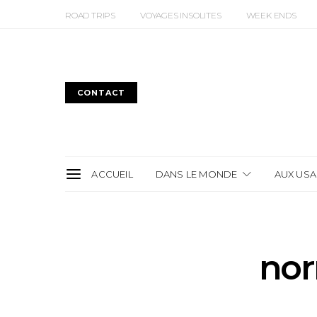
ROAD TRIPS
VOYAGES INSOLITES
WEEK ENDS
CONTACT
ACCUEIL
DANS LE MONDE
AUX USA
no