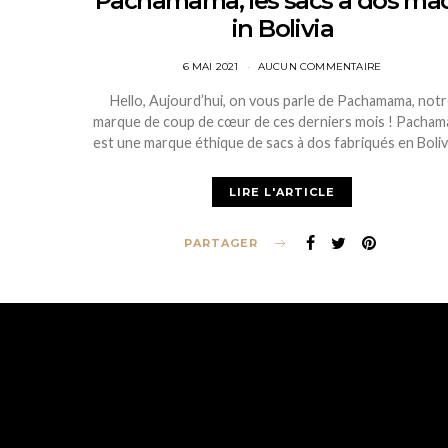
Pachamama, les sacs à dos ma
in Bolivia
POSTED
6 MAI 2021
AUCUN COMMENTAIRE
ON
Hello, Aujourd’hui, on vous parle de Pachamama, notr
marque de coup de cœur de ces derniers mois ! Pacha
est une marque éthique de sacs à dos fabriqués en Boliv
LIRE L'ARTICLE
PARTAGER