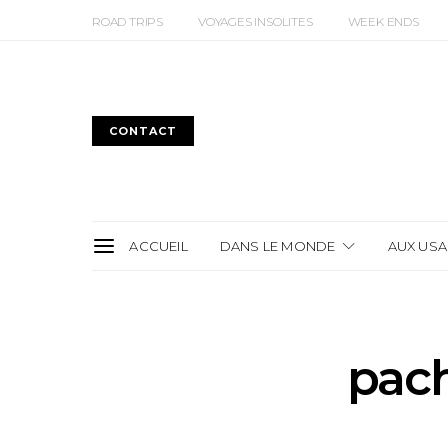
ROAD TRIPS
VOYAGES INSOLITES
WEEK ENDS
CONTACT
ACCUEIL
DANS LE MONDE
AUX USA
pac