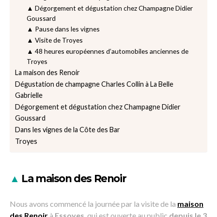
▲ Dégorgement et dégustation chez Champagne Didier
Goussard
▲ Pause dans les vignes
▲ Visite de Troyes
▲ 48 heures européennes d’automobiles anciennes de
Troyes
La maison des Renoir
Dégustation de champagne Charles Collin à La Belle
Gabrielle
Dégorgement et dégustation chez Champagne Didier
Goussard
Dans les vignes de la Côte des Bar
Troyes
▲
La maison des Renoir
Nous avons commencé la journée par la visite de la
maison
des Renoir
à
Essoyes
, qui est ouverte au public
depuis le 3