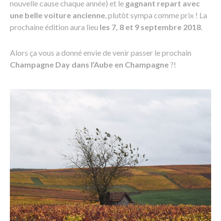
nouvelle cause chaque année) et le
gagnant repart avec
une belle voiture ancienne
, plutôt sympa comme prix ! La
prochaine édition aura lieu
les 7, 8 et 9 septembre 2018
.
Alors ça vous a donné envie de venir passer le prochain
Champagne Day dans l’Aube en Champagne
?!