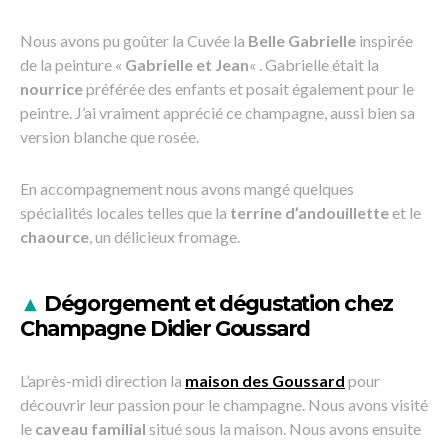
Nous avons pu goûter la Cuvée la
Belle Gabrielle
inspirée
de la peinture «
Gabrielle et Jean
« . Gabrielle était la
nourrice
préférée des enfants et posait également pour le
peintre. J’ai vraiment apprécié ce champagne, aussi bien sa
version blanche que rosée.
En accompagnement nous avons mangé quelques
spécialités locales telles que la
terrine d’andouillette
et le
chaource
, un délicieux fromage.
▲
Dégorgement et dégustation chez
Champagne Didier Goussard
L’après-midi direction la
maison des Goussard
pour
découvrir leur passion pour le champagne. Nous avons visité
le
caveau familial
situé sous la maison. Nous avons ensuite