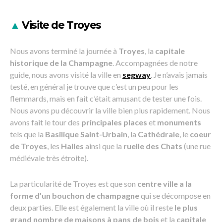
▲
Visite de Troyes
Nous avons terminé la journée à
Troyes
, la
capitale
historique de la Champagne
. Accompagnées de notre
guide, nous avons visité la ville en
segway
. Je n’avais jamais
testé, en général je trouve que c’est un peu pour les
flemmards, mais en fait c’était amusant de tester une fois.
Nous avons pu découvrir la ville bien plus rapidement. Nous
avons fait le tour des
principales places
et
monuments
tels que la
Basilique Saint-Urbain
, la
Cathédrale
, le
coeur
de Troyes
, les
Halles
ainsi que la
ruelle des Chats
(une rue
médiévale très étroite).
La particularité de Troyes est que son
centre ville a la
forme d’un bouchon de champagne
qui se décompose en
deux parties. Elle est également la ville où il reste
le plus
grand nombre de maisons à pans de bois
et la
capitale