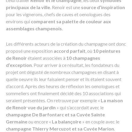
celui d’allier
Renoir et le champagne
, les deux
symboles
principaux de la ville
. Renoir est une
source d’inspiration
pour les vignerons, chefs de caves et oenologues des
environs qui
comparent sa palette de couleur aux
assemblages champenois
.
Les différents acteurs de la création du champagne ont donc
proposé une exposition
accord parfait
, où
10 peintures
de Renoir
étaient associées à
10 champagnes
d’exception
. Pour arriver à ce résultat, les fondateurs du
projet ont dégusté de nombreux champagnes en disant à
quelle oeuvre ils leur faisaient penser et ils étaient souvent
d’accord. Après des heures de réflexion les oenologues et
sommeliers ont finalement décidé des 10 associations qui
seraient présentées. On retrouve par exemple «
La maison
de Renoir vue du jardin
» qui s’accordait avec le
champagne De Barfontarc et sa Cuvée Sainte
Germaine
ou encore «
La balançoire
» en couple avec le
champagne Thierry Mercuzot et sa Cuvée Marion
.