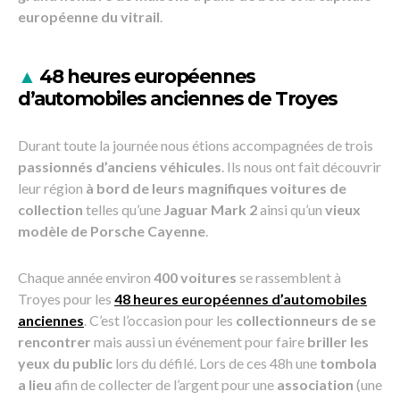
européenne du vitrail
.
▲
48 heures européennes
d’automobiles anciennes de Troyes
Durant toute la journée nous étions accompagnées de trois
passionnés d’anciens véhicules
. Ils nous ont fait découvrir
leur région
à bord de leurs magnifiques voitures de
collection
telles qu’une
Jaguar Mark 2
ainsi qu’un
vieux
modèle de Porsche Cayenne
.
Chaque année environ
400 voitures
se rassemblent à
Troyes pour les
48 heures européennes d’automobiles
anciennes
. C’est l’occasion pour les
collectionneurs de se
rencontrer
mais aussi un événement pour faire
briller les
yeux du public
lors du défilé. Lors de ces 48h une
tombola
a lieu
afin de collecter de l’argent pour une
association
(une