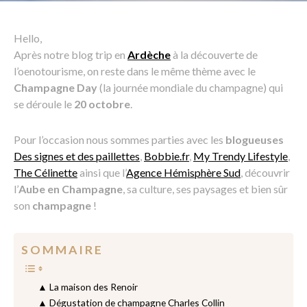
Hello,
Après notre blog trip en
Ardèche
à la découverte de
l’oenotourisme, on reste dans le même thème avec le
Champagne Day
(la journée mondiale du champagne) qui
se déroule le
20 octobre
.
Pour l’occasion nous sommes parties avec les
blogueuses
Des signes et des paillettes
,
Bobbie.fr
,
My Trendy Lifestyle
,
The Célinette
ainsi que l’
Agence Hémisphère Sud
, découvrir
l’
Aube en Champagne
, sa culture, ses paysages et bien sûr
son
champagne
!
S O M M A I R E
▲ La maison des Renoir
▲ Dégustation de champagne Charles Collin