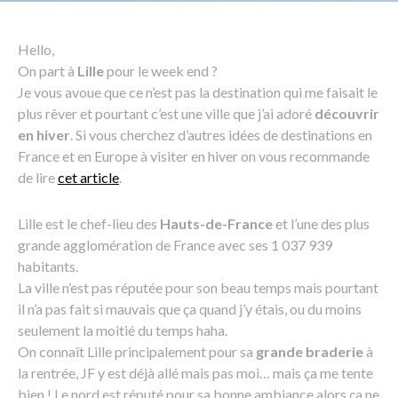
Hello,
On part à
Lille
pour le week end ?
Je vous avoue que ce n’est pas la destination qui me faisait le
plus rêver et pourtant c’est une ville que j’ai adoré
découvrir
en hiver
. Si vous cherchez d’autres idées de destinations en
France et en Europe à visiter en hiver on vous recommande
de lire
cet article
.
Lille est le chef-lieu des
Hauts-de-France
et l’une des plus
grande agglomération de France avec ses 1 037 939
habitants.
La ville n’est pas réputée pour son beau temps mais pourtant
il n’a pas fait si mauvais que ça quand j’y étais, ou du moins
seulement la moitié du temps haha.
On connaît Lille principalement pour sa
grande braderie
à
la rentrée, JF y est déjà allé mais pas moi… mais ça me tente
bien ! Le nord est réputé pour sa bonne ambiance alors ça ne