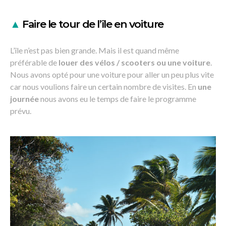
▲
Faire le tour de l’île en voiture
L’île n’est pas bien grande. Mais il est quand même
préférable de
louer des vélos / scooters ou une voiture
.
Nous avons opté pour une voiture pour aller un peu plus vite
car nous voulions faire un certain nombre de visites. En
une
journée
nous avons eu le temps de faire le programme
prévu.