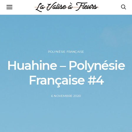
POLYNÉSIE FRANÇAISE
Huahine – Polynésie
Française #4
POSTED
6 NOVEMBRE 2020
ON