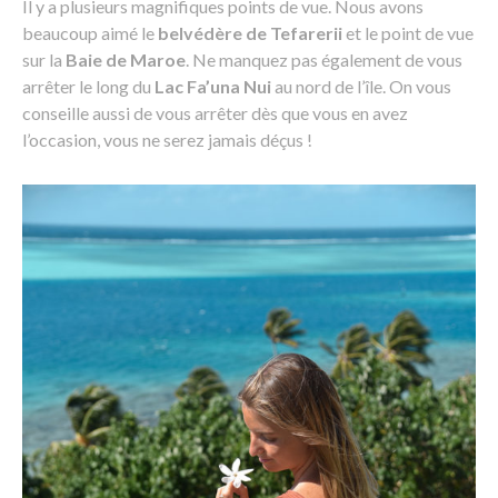
Il y a plusieurs magnifiques points de vue. Nous avons
beaucoup aimé le
belvédère de Tefarerii
et le point de vue
sur la
Baie de Maroe
. Ne manquez pas également de vous
arrêter le long du
Lac Fa’una Nui
au nord de l’île. On vous
conseille aussi de vous arrêter dès que vous en avez
l’occasion, vous ne serez jamais déçus !