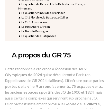
▲ Le quartier de Bercy et de la Bibliothèque François
Mitterrand
▲ Le quartier chinois de Olympiades
▲ La Cité Florale et la Butte-aux-Cailles
▲ La Cité Universitaire
▲ Le Parc André Citroën
▲ Le Bois de Boulogne
▲ Le quartier des Batignolles
A propos du GR 75
Cette randonnée a été créée à l’occasion des
Jeux
Olympiques de 2024
qui se dérouleront à Paris (on
l’appelle aussi le GR 2024 d’ailleurs). L’itinéraire passe par les
portes de la ville
,
9 arrondissements
,
75 espaces verts
,
les anciens
espaces sportifs
des JO de 1900 et 1924 mais
aussi certains complexes qui serviront aux prochains JO.
Le départ est initialement prévu à la
Géode de la Villette
,