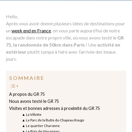
Hello,
Après vous avoir donné plusieurs idées de destinations pour
un
week end en France
, on vous parle aujourd’hui de notre
escapade dans notre propre ville, où nous avons testé le
GR
75, la randonnée de 50km dans Paris
! Une
activité en
extérieur
plutôt sympa à faire avec l’arrivée des beaux
jours.
S O M M A I R E
A propos du GR 75
Nous avons testé le GR 75
Visites et bonnes adresses à proximité du GR 75
▲ La Villette
▲ Le Parc de la Butte du Chapeau Rouge
▲ Le quartier Charonne
▲ Le Bois de Vincennes