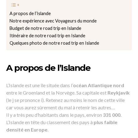
A propos de l’Islande
Notre expérience avec Voyageurs du monde
Budget de notre road trip en Islande
Itinéraire de notre road trip en Islande
Quelques photo de notre road trip en Islande
A propos de l’Islande
L’Islande est une île située dans l’
océan Atlantique nord
entre le Groenland et la Norvège. Sa capitale est
Reykjavik
(le j se prononce i). Retenez au moins le nom de cette ville
car vous aurez sûrement du mal à retenir les autres…
Il y a très peu d’habitants dans le pays, environ
331 000.
L’Islande en tête du classement des pays à
plus faible
densité en Europe
.