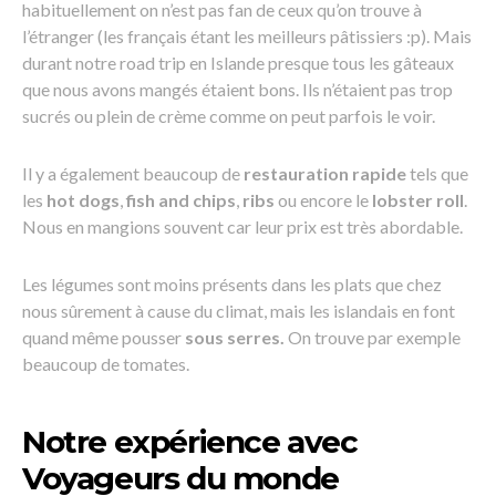
habituellement on n’est pas fan de ceux qu’on trouve à
l’étranger (les français étant les meilleurs pâtissiers :p). Mais
durant notre road trip en Islande presque tous les gâteaux
que nous avons mangés étaient bons. Ils n’étaient pas trop
sucrés ou plein de crème comme on peut parfois le voir.
Il y a également beaucoup de
restauration rapide
tels que
les
hot dogs
,
fish and chips
,
ribs
ou encore le
lobster roll
.
Nous en mangions souvent car leur prix est très abordable.
Les légumes sont moins présents dans les plats que chez
nous sûrement à cause du climat, mais les islandais en font
quand même pousser
sous serres.
On trouve par exemple
beaucoup de tomates.
Notre expérience avec
Voyageurs du monde