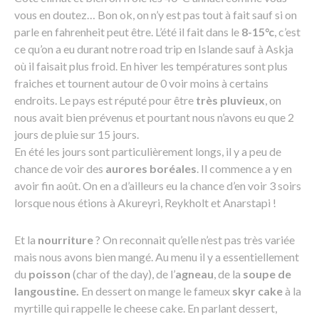
vous en doutez… Bon ok, on n’y est pas tout à fait sauf si on
parle en fahrenheit peut être. L’été il fait dans le
8-15°c
, c’est
ce qu’on a eu durant notre road trip en Islande sauf à Askja
où il faisait plus froid. En hiver les températures sont plus
fraiches et tournent autour de 0 voir moins à certains
endroits. Le pays est réputé pour être
très pluvieux
, on
nous avait bien prévenus et pourtant nous n’avons eu que 2
jours de pluie sur 15 jours.
En été les jours sont particulièrement longs, il y a peu de
chance de voir des
aurores boréales
. Il commence a y en
avoir fin août. On en a d’ailleurs eu la chance d’en voir 3 soirs
lorsque nous étions à Akureyri, Reykholt et Anarstapi !
Et la
nourriture
? On reconnait qu’elle n’est pas très variée
mais nous avons bien mangé. Au menu il y a essentiellement
du
poisson
(char of the day), de l’
agneau
, de la
soupe de
langoustine.
En dessert on mange le fameux
skyr cake
à la
myrtille qui rappelle le cheese cake. En parlant dessert,