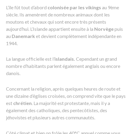
L’île fût tout d’abord
colonisée par les vikings
au 9ème
siècle. Ils amenèrent de nombreux animaux dont les
moutons et chevaux qui sont encore très présents
aujourd’hui. L’Islande appartient ensuite à la
Norvège
puis
au
Danemark
et devient complètement indépendante en
1944.
La langue officielle est l’
islandais.
Cependant un grand
nombre d’habitants parlent également anglais ou encore
danois.
Concernant la religion, après quelques heures de route et
une dizaine d’églises croisées, on comprend vite que le pays
est
chrétien
. La majorité est protestante, mais il y a
également des catholiques, des pentecôtistes, des
jéhovistes et plusieurs autres communautés.
Côté climat et bien on frôle les 40°C annuel comme vous