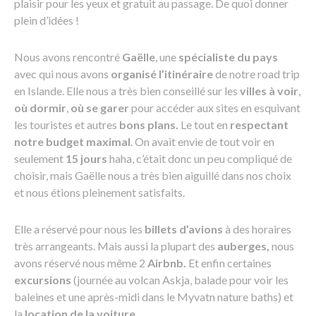
plaisir pour les yeux et gratuit au passage. De quoi donner
plein d’idées !
Nous avons rencontré
Gaëlle
, une
spécialiste du pays
avec qui nous avons
organisé l’itinéraire
de notre road trip
en Islande. Elle nous a très bien conseillé sur les
villes à voir
,
où dormir
,
où se garer
pour accéder aux sites en esquivant
les touristes et autres
bons plans.
Le tout en
respectant
notre budget maximal
. On avait envie de tout voir en
seulement
15 jours
haha, c’était donc un peu compliqué de
choisir, mais Gaëlle nous a très bien aiguillé dans nos choix
et nous étions pleinement satisfaits.
Elle a réservé pour nous les
billets d’avions
à des horaires
très arrangeants. Mais aussi la plupart des
auberges,
nous
avons réservé nous même 2
Airbnb.
Et enfin certaines
excursions
(journée au volcan Askja, balade pour voir les
baleines et une après-midi dans le Myvatn nature baths) et
la
location de la voiture
.