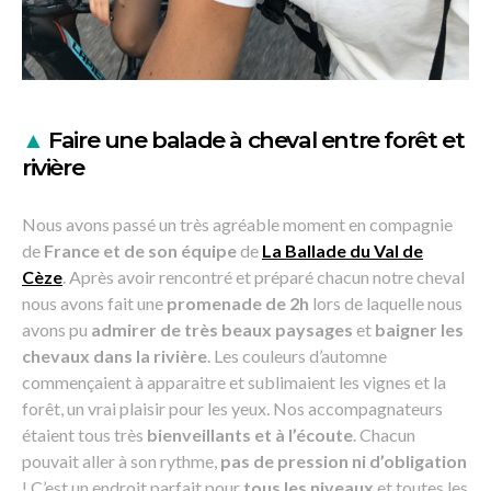
▲
Faire une balade à cheval entre forêt et
rivière
Nous avons passé un très agréable moment en compagnie
de
France
et de son équipe
de
La Ballade du Val de
Cèze
. Après avoir rencontré et préparé chacun notre cheval
nous avons fait une
promenade de 2h
lors de laquelle nous
avons pu
admirer de très beaux paysages
et
baigner les
chevaux dans la rivière
. Les couleurs d’automne
commençaient à apparaitre et sublimaient les vignes et la
forêt, un vrai plaisir pour les yeux. Nos accompagnateurs
étaient tous très
bienveillants et à l’écoute
. Chacun
pouvait aller à son rythme,
pas de pression ni d’obligation
! C’est un endroit parfait pour
tous les niveaux
et toutes les