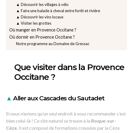
▲ Découvrir les villages à vélo
▲ Faire une balade à cheval entre forêt et rivière
▲ Découvrir les vins locaux
▲ Visiter les grottes
Où manger en Provence Occitane ?
Où dormir en Provence Occitane ?
Notre programme au Domaine de Gressac
Que visiter dans la Provence
Occitane ?
▲
Aller aux Cascades du Sautadet
Si nous n’avions qu’un seul endroit à vous recommander c’est
bien celui-là ! Ce site naturel se trouve à la
Roque-sur-
Cèze
. Il est composé de formations creusées par la Cèze