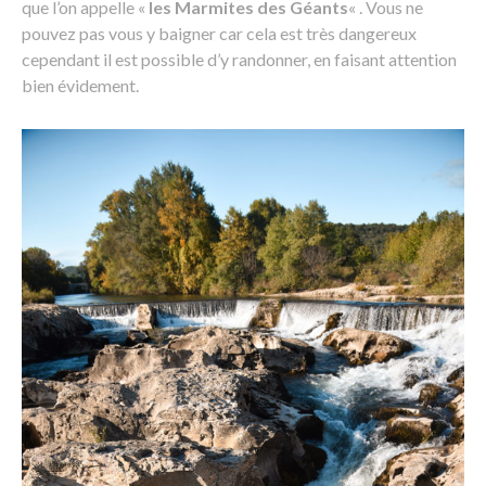
que l’on appelle «
les Marmites des Géants
« . Vous ne
pouvez pas vous y baigner car cela est très dangereux
cependant il est possible d’y randonner, en faisant attention
bien évidement.