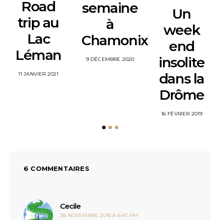
Road
semaine
Un
trip au
à
week
Lac
Chamonix
end
Léman
insolite
POSTED
9 DÉCEMBRE 2020
ON
POSTED
dans la
11 JANVIER 2021
ON
Drôme
POSTED
16 FÉVRIER 2019
ON
6 COMMENTAIRES
dit :
Cecile
28 NOVEMBRE 2016 À 6:47 PM