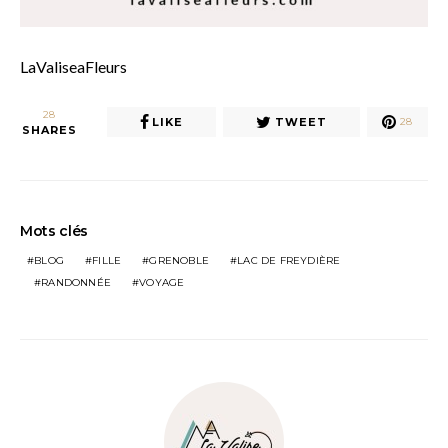
LaValiseaFleurs
28
LIKE
TWEET
28
SHARES
Mots clés
BLOG
FILLE
GRENOBLE
LAC DE FREYDIÈRE
RANDONNÉE
VOYAGE