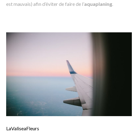
est mauvais) afin d’éviter de faire de l’
aquaplaning
.
LaValiseaFleurs