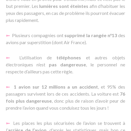
but premier. L
es
lumières sont éteintes
afin d’habituer les
yeux des passagers, en cas de problème ils pourront évacuer
plus rapidement.
➳
Plusieurs compagnies ont
supprimé la rangée
n°13
des
avions par superstition (dont Air France).
➳
L’utilisation de
téléphones
et autres objets
électroniques n’est
pas dangereuse
, le personnel ne
respecte d’ailleurs pas cette règle.
➳
1 avion sur 12 millions a un accident
, et 95% des
passagers survivent lors de ces accidents. La voiture est
76
fois plus dangereuse
, donc plus de raison d’avoir peur de
prendre l’avion quand vous conduisez tous les jours !
➳
Les places les plus sécurisées de l’avion se trouvent à
l’
arrière de l’avion
, d’après les statistiques, mais bon ce