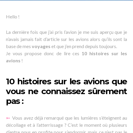
Hello !
La dernière fois que j’ai pris l’avion je me suis aperçu que je
n’avais jamais fait d’article sur les avions alors qu’ils sont la
base de mes
voyages
et que j’en prend depuis toujours.
Je vous propose donc de lire ces
10 histoires sur les
avions
!
10 histoires sur les avions que
vous ne connaissez sûrement
pas :
➳
Vous avez déjà remarqué que les lumières s’éteignent au
décollage et à l’atterrissage ? C’est le moment où plusieurs
d’entre nous en profite pour s’endormir, mais ce n’est pas le