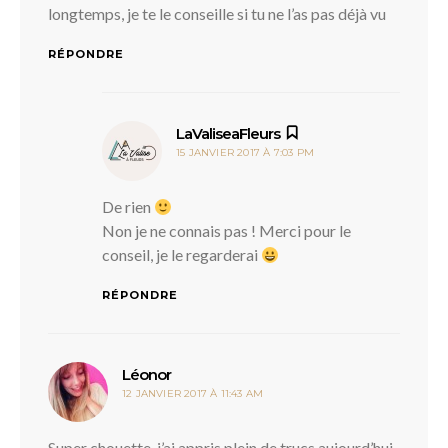
longtemps, je te le conseille si tu ne l’as pas déjà vu
RÉPONDRE
dit :
LaValiseaFleurs
15 JANVIER 2017 À 7:03 PM
De rien
Non je ne connais pas ! Merci pour le
conseil, je le regarderai
RÉPONDRE
dit :
Léonor
12 JANVIER 2017 À 11:43 AM
Super chouette, j’ai appris plein de trucs aujourd’hui