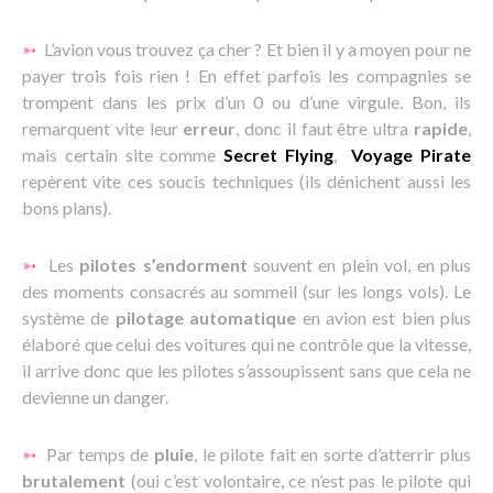
➳
L’avion vous trouvez ça cher ? Et bien il y a moyen pour ne
payer trois fois rien ! En effet parfois les compagnies se
trompent dans les prix d’un 0 ou d’une virgule. Bon, ils
remarquent vite leur
erreur
, donc il faut être ultra
rapide
,
mais certain site comme
Secret Flying
,
Voyage Pirate
repèrent vite ces soucis techniques (ils dénichent aussi les
bons plans).
➳
Les
pilotes s’endorment
souvent en plein vol, en plus
des moments consacrés au sommeil (sur les longs vols). Le
système de
pilotage automatique
en avion est bien plus
élaboré que celui des voitures qui ne contrôle que la vitesse,
il arrive donc que les pilotes s’assoupissent sans que cela ne
devienne un danger.
➳
Par temps de
pluie
, le pilote fait en sorte d’atterrir plus
brutalement
(oui c’est volontaire, ce n’est pas le pilote qui