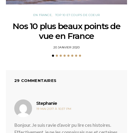
EN FRANCE
TOP 10 ET COUPS DE COEUR
Nos 10 plus beaux points de
N
vue en France
POSTED
20 JANVIER 2020
ON
29 COMMENTAIRES
dit :
Stephanie
19 MAI 2017 À 10:37 PM
Bonjour. Je suis ravie d’avoir pu lire ces histoires.
Effectivement, je ne les connaissais pas et certaines