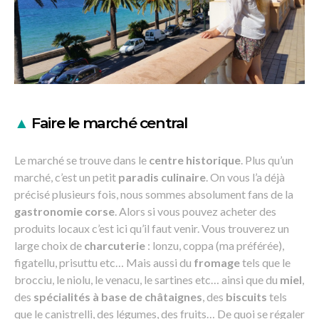
▲
Faire le marché central
Le marché se trouve dans le
centre historique
. Plus qu’un
marché, c’est un petit
paradis culinaire
. On vous l’a déjà
précisé plusieurs fois, nous sommes absolument fans de la
gastronomie corse
. Alors si vous pouvez acheter des
produits locaux c’est ici qu’il faut venir. Vous trouverez un
large choix de
charcuterie
: lonzu, coppa (ma préférée),
figatellu, prisuttu etc… Mais aussi du
fromage
tels que le
brocciu, le niolu, le venacu, le sartines etc… ainsi que du
miel
,
des
spécialités à base de châtaignes
, des
biscuits
tels
que le canistrelli, des légumes, des fruits… De quoi se régaler