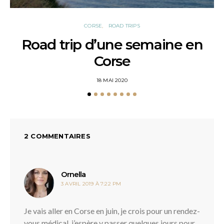
CORSE
ROAD TRIPS
Road trip d’une semaine en
Corse
POSTED
18 MAI 2020
ON
2 COMMENTAIRES
dit :
Ornella
3 AVRIL 2019 À 7:22 PM
Je vais aller en Corse en juin, je crois pour un rendez-
vous médical, j’espère y passer quelques jours pour