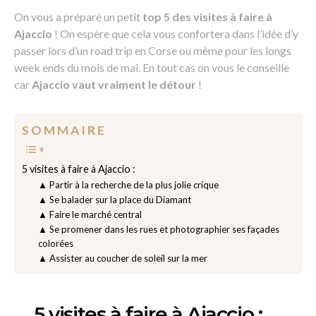
On vous a préparé un petit
top 5 des visites à faire à
Ajaccio
! On espère que cela vous confortera dans l’idée d’y
passer lors d’un road trip en Corse ou même pour les longs
week ends du mois de mai. En tout cas on vous le conseille
car
Ajaccio
vaut vraiment le détour
!
S O M M A I R E
5 visites à faire à Ajaccio :
▲ Partir à la recherche de la plus jolie crique
▲ Se balader sur la place du Diamant
▲ Faire le marché central
▲ Se promener dans les rues et photographier ses façades
colorées
▲ Assister au coucher de soleil sur la mer
5 visites à faire à Ajaccio :