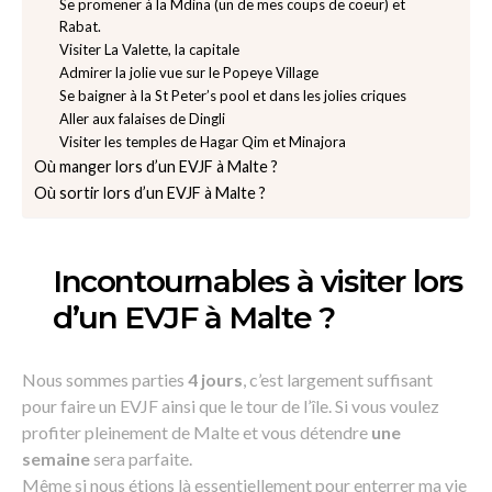
Se promener à la Mdina (un de mes coups de coeur) et
Rabat.
Visiter La Valette, la capitale
Admirer la jolie vue sur le Popeye Village
Se baigner à la St Peter’s pool et dans les jolies criques
Aller aux falaises de Dingli
Visiter les temples de Hagar Qim et Minajora
Où manger lors d’un EVJF à Malte ?
Où sortir lors d’un EVJF à Malte ?
Incontournables à visiter lors
d’un EVJF à Malte ?
Nous sommes parties
4 jours
, c’est largement suffisant
pour faire un EVJF ainsi que le tour de l’île. Si vous voulez
profiter pleinement de Malte et vous détendre
une
semaine
sera parfaite.
Même si nous étions là essentiellement pour enterrer ma vie