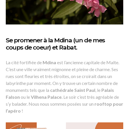
Se promener à la Mdina (un de mes
coups de coeur) et Rabat.
La cité fortifiée de
Mdina
est l’ancienne capitale de Malte.
C’est une ville vraiment mignonne et pleine de charme. Ses
rues sont fleuries et très étroites, on se croirait dans un
labyrinthe par moment. On y trouve un certain nombre de
monuments tels que la
cathédrale Saint Paul
, le
Palais
Falson
ou le
Vilhena Palace
. Le soir c’est très agréable de
s’y balader. Nous nous sommes posées sur un
rooftop pour
l’apéro
!