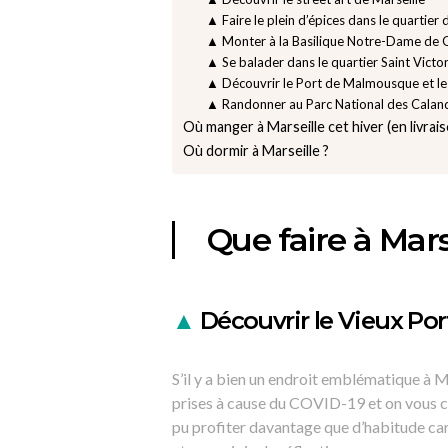
▲ Faire le plein d’épices dans le quartier 
▲ Monter à la Basilique Notre-Dame de 
▲ Se balader dans le quartier Saint Victo
▲ Découvrir le Port de Malmousque et le 
▲ Randonner au Parc National des Calan
Où manger à Marseille cet hiver (en livrai
Où dormir à Marseille ?
Que faire à Mars
▲
Découvrir le Vieux Por
S’il y a bien un endroit emblématique à M
prises à cause du COVID-19 et on vous con
pu profiter davantage que d’habitude car