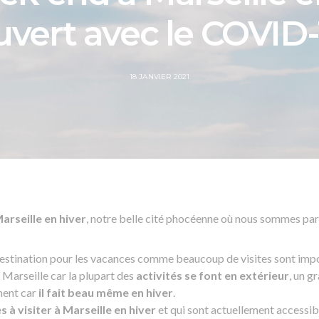
uvert avec le COVID-
POSTED
18 JANVIER 2021
ON
arseille en hiver
, notre belle cité phocéenne où nous sommes par
destination pour les vacances comme beaucoup de visites sont imp
 Marseille car la plupart des
activités se font en extérieur
, un 
ment car
il fait beau même en hiver
.
 à visiter à Marseille en hiver
et qui sont actuellement accessib