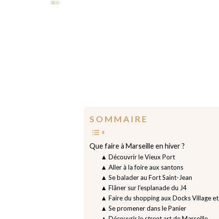
360
S O M M A I R E
Que faire à Marseille en hiver ?
▲ Découvrir le Vieux Port
▲ Aller à la foire aux santons
▲ Se balader au Fort Saint-Jean
▲ Flâner sur l’esplanade du J4
▲ Faire du shopping aux Docks Village et
▲ Se promener dans le Panier
▲ Découvrir le street art de Marseille