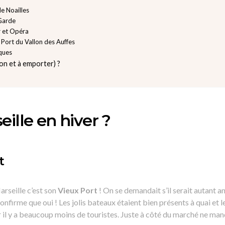
de Noailles
Garde
r et Opéra
Port du Vallon des Auffes
ques
son et à emporter) ?
eille en hiver ?
t
arseille c’est son
Vieux Port
! On se demandait s’il serait autant a
firme que oui ! Les jolis bateaux étaient bien présents à quai et l
 il y a beaucoup moins de touristes. Juste à côté du marché ne man