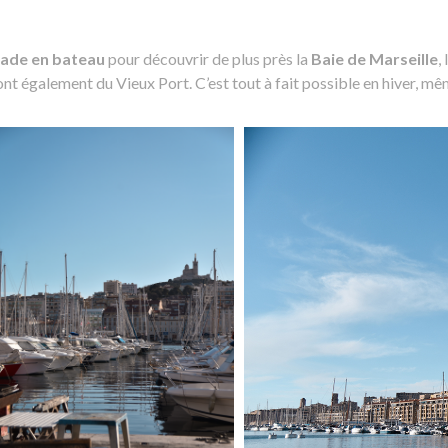
ade en bateau
pour découvrir de plus près la
Baie de Marseille
,
font également du Vieux Port. C’est tout à fait possible en hiver, 