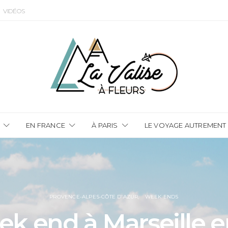
VIDÉOS
EN FRANCE
À PARIS
LE VOYAGE AUTREMENT
PROVENCE-ALPES-CÔTE D'AZUR
WEEK ENDS
k end à Marseille e