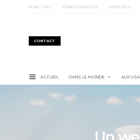
ROAD TRIPS
VOYAGES INSOLITES
WEEK ENDS
CONTACT
ACCUEIL
DANS LE MONDE
AUX USA
Un wee