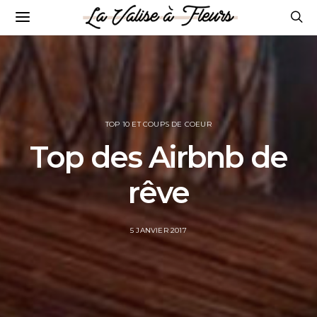
TOP 10 ET COUPS DE COEUR
Top des Airbnb de
rêve
POSTED
5 JANVIER 2017
ON